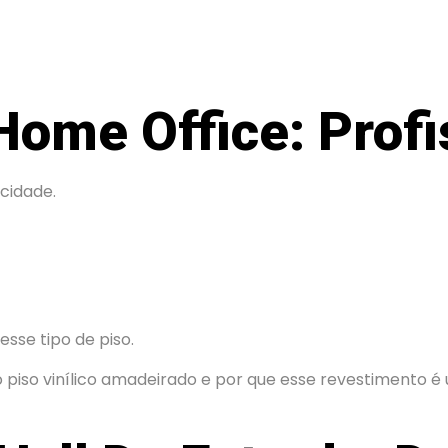
 Home Office: Prof
cidade.
sse tipo de piso.