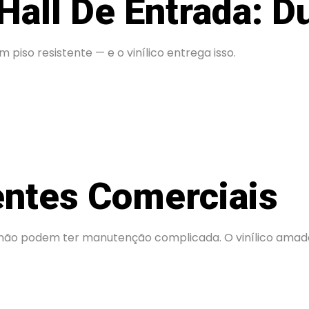
Hall De Entrada: D
piso resistente — e o vinílico entrega isso.
entes Comerciais
não podem ter manutenção complicada. O vinílico amadei