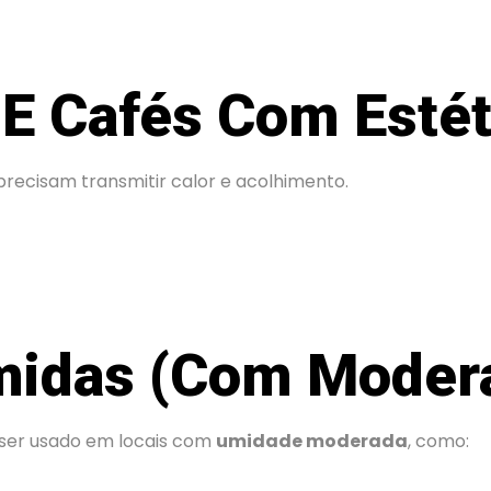
 E Cafés Com Esté
cisam transmitir calor e acolhimento.
midas (com Moder
de ser usado em locais com
umidade moderada
, como: