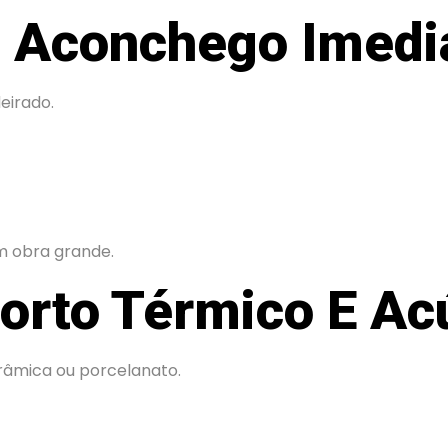
r: Aconchego Imedi
eirado.
m obra grande.
forto Térmico E Ac
erâmica ou porcelanato.