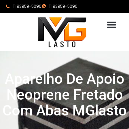
11 93959-5090
11 93959-5090
Aparelho De Apoio
Neoprene Fretado
Com Abas MGlasto