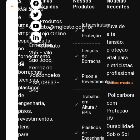
(11)
Links
Nossos
Notícias
A
Rápidos
Produtos
Recentes
93959-
MGLasto
5090
é
Produtos
uma
Infraestrutura
Luva de
contato@mglasto.com.br
e
empresa
Loja Online
alta
Proteção
Rua
especializada
tensão:
Ernestina,
Contato
no
proteção
Lençóis
255 - Vila
fornecimento
de
vital para
Sao Joao,
Borracha
de
eletricistas
Ferraz de
borrachas
profissionais
Vasconcelos
Pisos e
técnicas,
Revestimentos
- SP, 08537-
Saiba mais »
plásticos
340
Policarbonat
de
Trabalho
em
com
engenharia,
Altura /
Proteção
pisos,
EPIs
UV:
revestimentos,
Durabilidade
itens
Plásticos
de
Sob o Sol
para
Engenharia