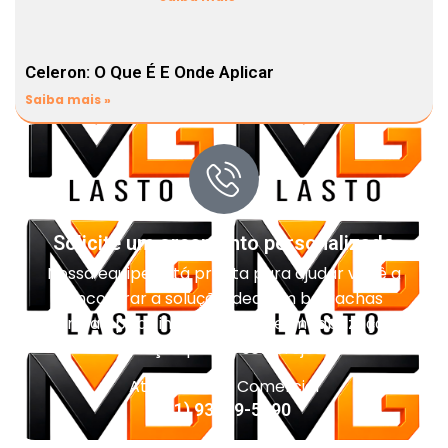
Celeron: O Que É E Onde Aplicar
Saiba mais »
Solicite um orçamento personalizado
Nossa equipe está pronta para ajudar você a
encontrar a solução ideal em borrachas
técnicas, pisos industriais, impermeabilização e
vedação para o seu projeto.
Atendimento Comercial
(11) 93959-5090