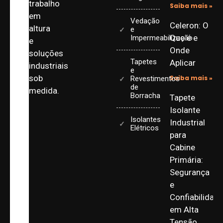
trabalho
Saiba mais »
em
Vedação
Celeron: O
altura
e
Que é e
Impermeabilização
e
Onde
soluções
Tapetes
Aplicar
industriais
e
sob
Saiba mais »
Revestimentos
de
medida.
Borracha
Tapete
Isolante
Isolantes
Industrial
Elétricos
para
Cabine
Primária:
Segurança
e
Confiabilidad
em Alta
Tensão