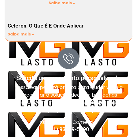
Saiba mais »
Celeron: O Que É E Onde Aplicar
Saiba mais »
Solicite um orçamento personalizado
Nossa equipe está pronta para ajudar você a
encontrar a solução ideal em borrachas
técnicas, pisos industriais, impermeabilização e
vedação para o seu projeto.
Atendimento Comercial
(11) 93959-5090