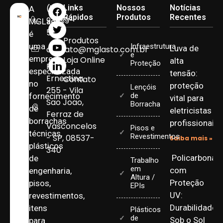
(11)
Links
Nossos
Notícias
A
Rápidos
Produtos
Recentes
93959-
MGLasto
5090
é
Produtos
uma
Infraestrutura
Luva de
contato@mglasto.com.br
e
empresa
Loja Online
alta
Proteção
Rua
especializada
tensão:
Ernestina,
Contato
no
proteção
Lençóis
255 - Vila
fornecimento
de
vital para
Sao Joao,
Borracha
de
eletricistas
Ferraz de
borrachas
profissionais
Vasconcelos
Pisos e
técnicas,
Revestimentos
- SP, 08537-
Saiba mais »
plásticos
340
Policarbonat
de
Trabalho
em
com
engenharia,
Altura /
Proteção
pisos,
EPIs
UV:
revestimentos,
Durabilidade
itens
Plásticos
de
Sob o Sol
para