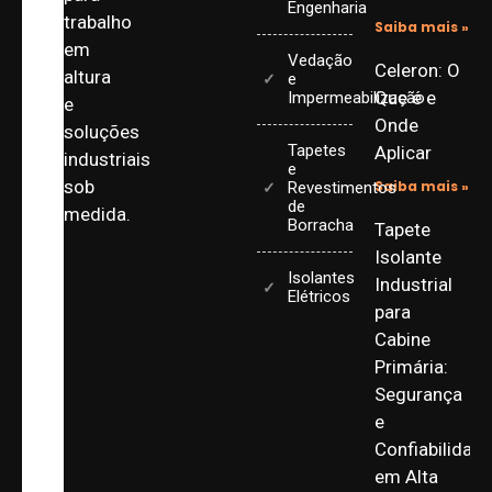
Engenharia
trabalho
Saiba mais »
em
Vedação
Celeron: O
altura
e
Que é e
Impermeabilização
e
Onde
soluções
Tapetes
Aplicar
industriais
e
sob
Saiba mais »
Revestimentos
de
medida.
Borracha
Tapete
Isolante
Isolantes
Industrial
Elétricos
para
Cabine
Primária:
Segurança
e
Confiabilidad
em Alta