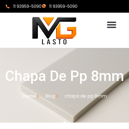
11 93959-5090
11 93959-5090
Chapa De Pp 8mm
Home
Blog
chapa de pp 8mm