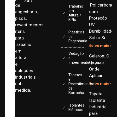
340
Policarbonat
de
Trabalho
em
com
engenharia,
Altura /
Proteção
pisos,
EPIs
UV:
revestimentos,
Durabilidade
itens
Plásticos
de
Sob o Sol
para
Engenharia
trabalho
Saiba mais »
em
Vedação
Celeron: O
altura
e
Que é e
Impermeabilização
e
Onde
soluções
Tapetes
Aplicar
industriais
e
sob
Saiba mais »
Revestimentos
de
medida.
Borracha
Tapete
Isolante
Isolantes
Industrial
Elétricos
para