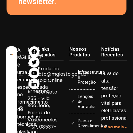
newsletter.
(11)
Links
Nossos
Notícias
A
Rápidos
Produtos
Recentes
93959-
MGLasto
5090
é
Produtos
uma
Infraestrutura
Luva de
contato@mglasto.com.br
e
empresa
Loja Online
alta
Proteção
Rua
especializada
tensão:
Ernestina,
Contato
no
proteção
Lençóis
255 - Vila
fornecimento
de
vital para
Sao Joao,
Borracha
de
eletricistas
Ferraz de
borrachas
profissionais
Vasconcelos
Pisos e
técnicas,
Revestimentos
- SP, 08537-
Saiba mais »
plásticos