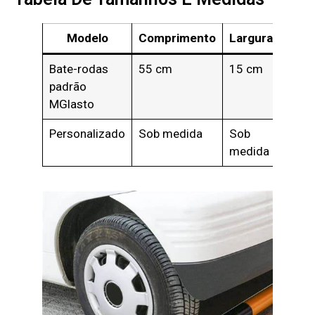
Modelo
Comprimento
Largura
Altu
Bate-rodas
55 cm
15 cm
10 c
padrão
MGlasto
Personalizado
Sob medida
Sob
Sob
medida
medi