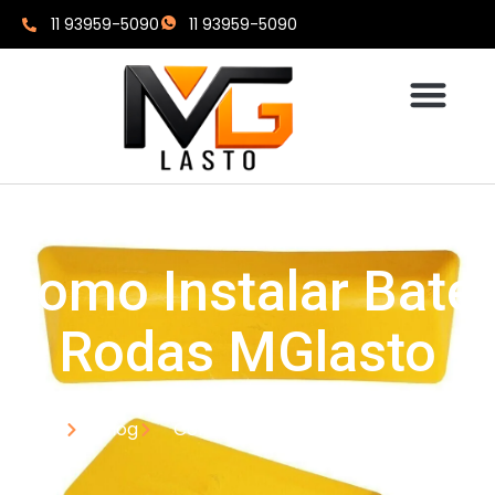
11 93959-5090
11 93959-5090
Como Instalar Bate-
Rodas MGlasto
Home
Blog
Como Instalar Bate-Rodas MGlasto