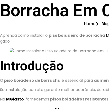
Borracha Em C
Home
Blo
Aprenda como instalar o
piso boiadeiro de borracha
M
gado.
Introdução
O
piso boiadeiro de borracha
é essencial para
aument
Sua instalação correta garante melhor aderência, durabil
Na
MGlasto
, fornecemos
pisos boiadeiros resistente
s