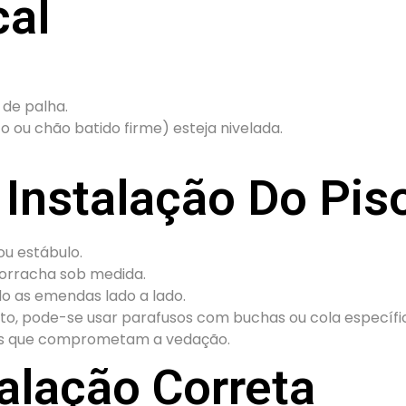
cal
 de palha.
o ou chão batido firme) esteja nivelada.
Instalação Do Pis
ou estábulo.
borracha sob medida.
ndo as emendas lado a lado.
o, pode-se usar parafusos com buchas ou cola específi
aços que comprometam a vedação.
alação Correta