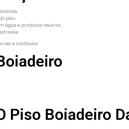
animais.
do piso.
m água e produtos neutros.
estresse.
Boiadeiro
O Piso Boiadeiro 