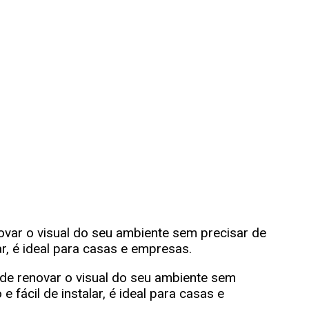
inílico Pode Transf
eu Ambiente Sem Re
omo o Piso Vinílico Pode Transformar o Visual do Seu A
ovar o visual do seu ambiente sem precisar de
lar, é ideal para casas e empresas.