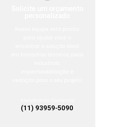
Solicite um orçamento
personalizado
Nossa equipe está pronta
para ajudar você a
encontrar a solução ideal
em borrachas técnicas, pisos
industriais,
impermeabilização e
vedação para o seu projeto.
Atendimento Comercial
(11) 93959-5090