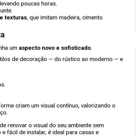
 levando poucas horas.
unte.
e texturas
, que imitam madeira, cimento
ta
ganha um
aspecto novo e sofisticado
.
estilos de decoração — do rústico ao moderno — e
os.
forme criam um visual contínuo, valorizando o
ço.