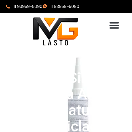
11 93959-5090
11 93959-5090
Como O Silicone
Suporta Altas
Temperaturas:
Limites, Ciclagem E