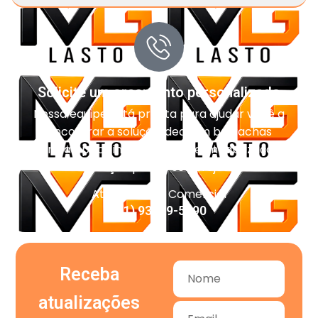
Solicite um orçamento personalizado
Nossa equipe está pronta para ajudar você a
encontrar a solução ideal em borrachas
técnicas, pisos industriais, impermeabilização e
vedação para o seu projeto.
Atendimento Comercial
(11) 93959-5090
Receba
atualizações