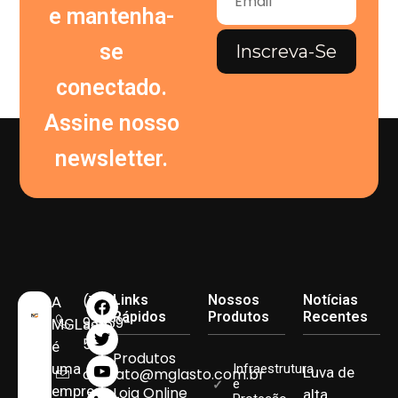
e mantenha-
se
Inscreva-Se
conectado.
Assine nosso
newsletter.
(11)
Links
Nossos
Notícias
A
Rápidos
Produtos
Recentes
93959-
MGLasto
5090
é
Produtos
uma
Infraestrutura
Luva de
contato@mglasto.com.br
e
empresa
Loja Online
alta