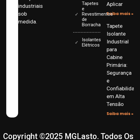
Tapetes
Aplicar
industriais
e
sob
Saiba mais »
Revestimentos
de
medida.
Borracha
Tapete
Isolante
Isolantes
Industrial
Elétricos
para
Cabine
Primária:
Segurança
e
Confiabilidad
em Alta
Tensão
Saiba mais »
Copyright ©2025 MGLasto. Todos Os