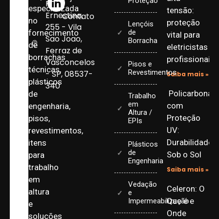
Proteção
Rua
especializada
tensão:
Ernestina,
Contato
no
proteção
Lençóis
255 - Vila
fornecimento
de
vital para
Sao Joao,
Borracha
de
eletricistas
Ferraz de
borrachas
profissionais
Vasconcelos
Pisos e
técnicas,
Revestimentos
- SP, 08537-
Saiba mais »
plásticos
340
Policarbonat
de
Trabalho
em
com
engenharia,
Altura /
Proteção
pisos,
EPIs
UV:
revestimentos,
Durabilidade
itens
Plásticos
de
Sob o Sol
para
Engenharia
trabalho
Saiba mais »
em
Vedação
Celeron: O
altura
e
Que é e
Impermeabilização
e
Onde
soluções