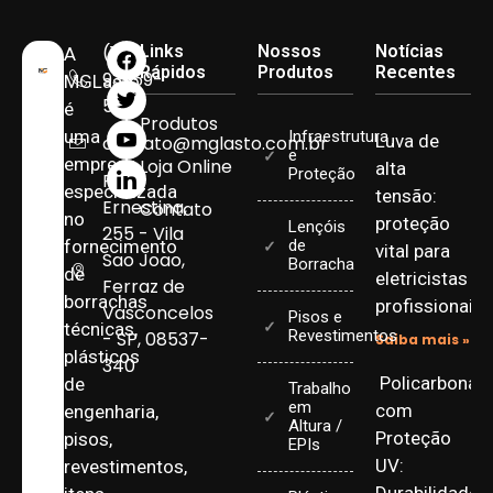
(11)
Links
Nossos
Notícias
A
Rápidos
Produtos
Recentes
93959-
MGLasto
5090
é
Produtos
uma
Infraestrutura
Luva de
contato@mglasto.com.br
e
empresa
Loja Online
alta
Proteção
Rua
especializada
tensão:
Ernestina,
Contato
no
proteção
Lençóis
255 - Vila
fornecimento
de
vital para
Sao Joao,
Borracha
de
eletricistas
Ferraz de
borrachas
profissionais
Vasconcelos
Pisos e
técnicas,
Revestimentos
- SP, 08537-
Saiba mais »
plásticos
340
Policarbonat
de
Trabalho
em
com
engenharia,
Altura /
Proteção
pisos,
EPIs
UV:
revestimentos,