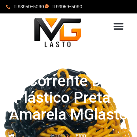
11 93959-5090
11 93959-5090
Corrente De
Plástico Preta E
Amarela MGlasto
Home
Blog