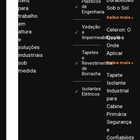
Durabilidade
itens
Plásticos
de
Sob o Sol
para
Engenharia
trabalho
Saiba mais »
em
Vedação
Celeron: O
altura
e
Que é e
Impermeabilização
e
Onde
soluções
Tapetes
Aplicar
industriais
e
sob
Saiba mais »
Revestimentos
de
medida.
Borracha
Tapete
Isolante
Isolantes
Industrial
Elétricos
para
Cabine
Primária:
Segurança
e
Confiabilidad