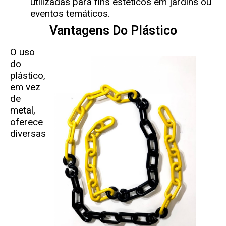
utilizadas para fins estéticos em jardins ou
eventos temáticos.
Vantagens Do Plástico
O uso
do
plástico,
em vez
de
metal,
oferece
diversas