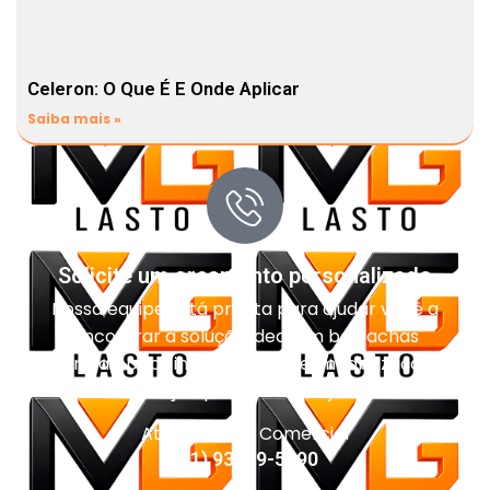
Celeron: O Que É E Onde Aplicar
Saiba mais »
Solicite um orçamento personalizado
Nossa equipe está pronta para ajudar você a
encontrar a solução ideal em borrachas
técnicas, pisos industriais, impermeabilização e
vedação para o seu projeto.
Atendimento Comercial
(11) 93959-5090