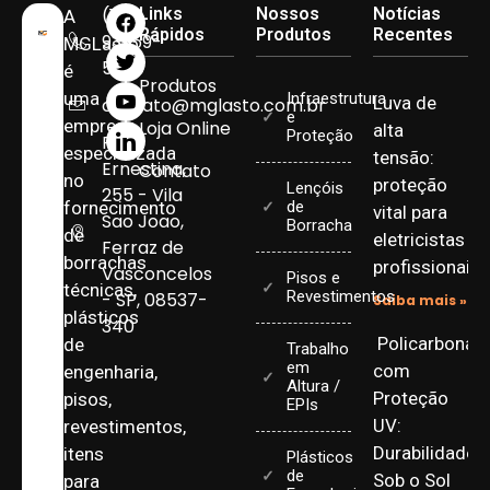
(11)
Links
Nossos
Notícias
A
Rápidos
Produtos
Recentes
93959-
MGLasto
5090
é
Produtos
uma
Infraestrutura
Luva de
contato@mglasto.com.br
e
empresa
Loja Online
alta
Proteção
Rua
especializada
tensão:
Ernestina,
Contato
no
proteção
Lençóis
255 - Vila
fornecimento
de
vital para
Sao Joao,
Borracha
de
eletricistas
Ferraz de
borrachas
profissionais
Vasconcelos
Pisos e
técnicas,
Revestimentos
- SP, 08537-
Saiba mais »
plásticos
340
Policarbonat
de
Trabalho
em
com
engenharia,
Altura /
Proteção
pisos,
EPIs
UV:
revestimentos,
Durabilidade
itens
Plásticos
de
Sob o Sol
para