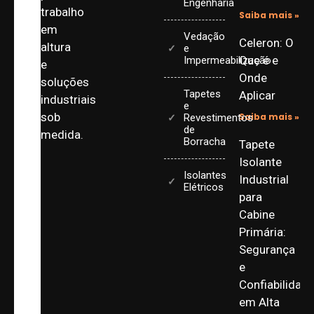
Engenharia
trabalho
Saiba mais »
em
Vedação
Celeron: O
altura
e
Que é e
Impermeabilização
e
Onde
soluções
Tapetes
Aplicar
industriais
e
sob
Saiba mais »
Revestimentos
de
medida.
Borracha
Tapete
Isolante
Isolantes
Industrial
Elétricos
para
Cabine
Primária:
Segurança
e
Confiabilidad
em Alta