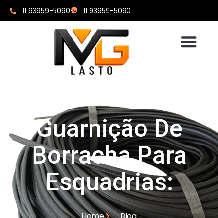
11 93959-5090
11 93959-5090
Guarnição De
Borracha Para
Esquadrias:
Home
Blog