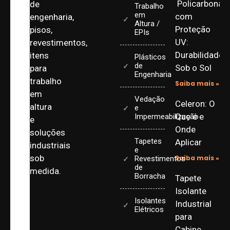
Policarbonat
de
Trabalho
em
com
engenharia,
Altura /
Proteção
pisos,
EPIs
UV:
revestimentos,
Durabilidade
itens
Plásticos
de
Sob o Sol
para
Engenharia
trabalho
Saiba mais »
em
Vedação
Celeron: O
altura
e
Que é e
Impermeabilização
e
Onde
soluções
Tapetes
Aplicar
industriais
e
sob
Saiba mais »
Revestimentos
de
medida.
Borracha
Tapete
Isolante
Isolantes
Industrial
Elétricos
para
Cabine