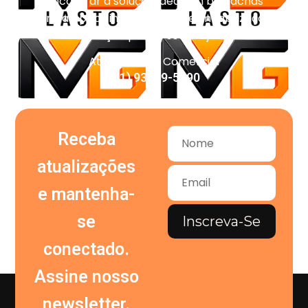
encontrar a solução ideal em borrachas
técnicas, pisos industriais, impermeabilização e
vedação para o seu projeto.
Atendimento Comercial
(11) 93959-5090
Receba
atualizações
e mantenha-
se
Inscreva-Se
conectado.
Assine nosso
newsletter.