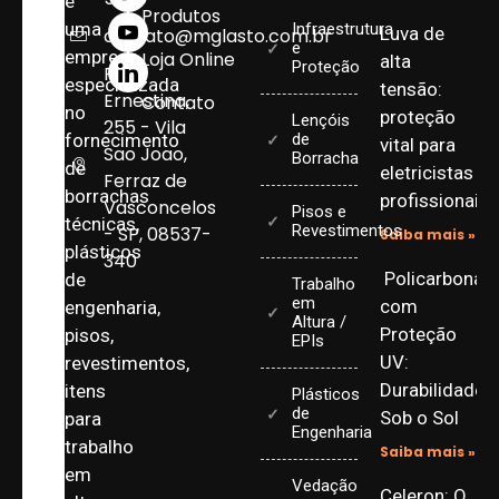
é
Produtos
uma
Infraestrutura
Luva de
contato@mglasto.com.br
e
empresa
Loja Online
alta
Proteção
Rua
especializada
tensão:
Ernestina,
Contato
no
proteção
Lençóis
255 - Vila
fornecimento
de
vital para
Sao Joao,
Borracha
de
eletricistas
Ferraz de
borrachas
profissionais
Vasconcelos
Pisos e
técnicas,
Revestimentos
- SP, 08537-
Saiba mais »
plásticos
340
Policarbonat
de
Trabalho
em
com
engenharia,
Altura /
Proteção
pisos,
EPIs
UV:
revestimentos,
Durabilidade
itens
Plásticos
de
Sob o Sol
para
Engenharia
trabalho
Saiba mais »
em
Vedação
Celeron: O