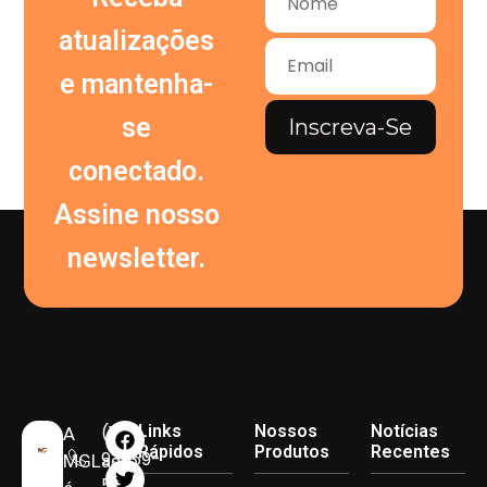
atualizações
e mantenha-
se
Inscreva-Se
conectado.
Assine nosso
newsletter.
(11)
Links
Nossos
Notícias
A
Rápidos
Produtos
Recentes
93959-
MGLasto
5090