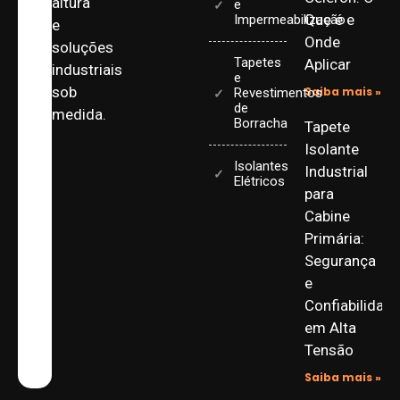
altura
e
Que é e
Impermeabilização
e
Onde
soluções
Tapetes
Aplicar
industriais
e
sob
Saiba mais »
Revestimentos
de
medida.
Borracha
Tapete
Isolante
Isolantes
Industrial
Elétricos
para
Cabine
Primária:
Segurança
e
Confiabilidad
em Alta
Tensão
Saiba mais »