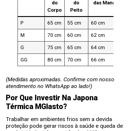
do
do
das Mangas
Corpo
Peito
P
65 cm
55 cm
60 cm
M
70 cm
60 cm
62 cm
G
75 cm
65 cm
64 cm
GG
80 cm
70 cm
66 cm
(Medidas aproximadas. Confirme com nosso
atendimento no WhatsApp ao lado!)
Por Que Investir Na Japona
Térmica MGlasto?
Trabalhar em ambientes frios sem a devida
proteção pode gerar riscos à saúde e queda de