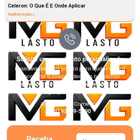
Celeron: O Que É E Onde Aplicar
Saiba mais »
Solicite um orçamento personalizado
Nossa equipe está pronta para ajudar você a
encontrar a solução ideal em borrachas
técnicas, pisos industriais, impermeabilização e
vedação para o seu projeto.
Atendimento Comercial
(11) 93959-5090
Receba