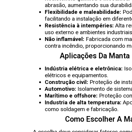
abrasão, aumentando sua durabilid
Flexibilidade e maleabilidade:
Pode
facilitando a instalação em diferen
Resistência à intempéries:
Alta re
uso externo e ambientes industriais
Não inflamável:
Fabricada com mat
contra incêndio, proporcionando m
Aplicações Da Manta I
Indústria elétrica e eletrônica:
Iso
elétricos e equipamentos.
Construção civil:
Proteção de insta
Automotivo:
Isolamento de sistemas
Marítimo e offshore:
Proteção cont
Industria de alta temperatura:
Apo
como soldagem e fabricação.
Como Escolher A Ma
A escolha deve considerar fatores como 