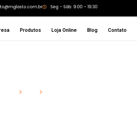
to@mglasto.com.br
Seg - Sáb: 9:00 - 19:30
resa
Produtos
Loja Online
Blog
Contato
solante Elétrica De S
Home
Blog
Manta Isolante Elétrica de Silicone: