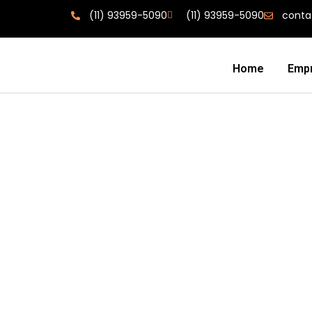
(11) 93959-5090
(11) 93959-5090
conta
Home
Emp
Manta I