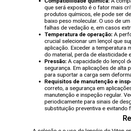
Compatibilidade química:
A compat
que será exposto é o fator mais crí
produtos químicos, ele pode ser d
baixo peso molecular. O uso de um 
falhas de vedação e, em casos ext
Temperatura de operação:
A perfo
crucial selecionar um lençol que 
aplicação. Exceder a temperatura
do material, perda de elasticidade 
Pressão:
A capacidade do lençol de 
segurança. Em aplicações de alta p
para suportar a carga sem deforma
Requisitos de manutenção e insp
correto, a segurança em aplicaçõe
manutenção e inspeção regular. Ve
periodicamente para sinais de des
substituição preventiva e evitando 
Re
A seleção e o uso de lençóis de Viton e