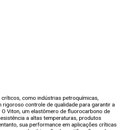
ficações E Seguranç
ton Em Aplicações Cr
rmas, Certificações e Segurança para Lençóis de Viton e
críticos, como indústrias petroquímicas,
 rigoroso controle de qualidade para garantir a
. O Viton, um elastômero de fluorocarbono de
esistência a altas temperaturas, produtos
entanto, sua performance em aplicações críticas