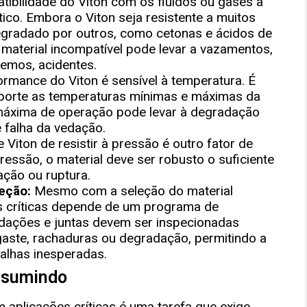
ibilidade do Viton com os fluidos ou gases a
tico. Embora o Viton seja resistente a muitos
egradado por outros, como cetonas e ácidos de
material incompatível pode levar a vazamentos,
remos, acidentes.
rmance do Viton é sensível à temperatura. É
suporte as temperaturas mínimas e máximas da
 máxima de operação pode levar à degradação
e falha da vedação.
Viton de resistir à pressão é outro fator de
ressão, o material deve ser robusto o suficiente
ção ou ruptura.
eção:
Mesmo com a seleção do material
s críticas depende de um programa de
dações e juntas devem ser inspecionadas
gaste, rachaduras ou degradação, permitindo a
falhas inesperadas.
sumindo
m aplicações críticas é uma tarefa que exige