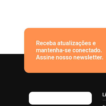
Receba atualizações e
mantenha-se conectado.
Assine nosso newsletter.
L