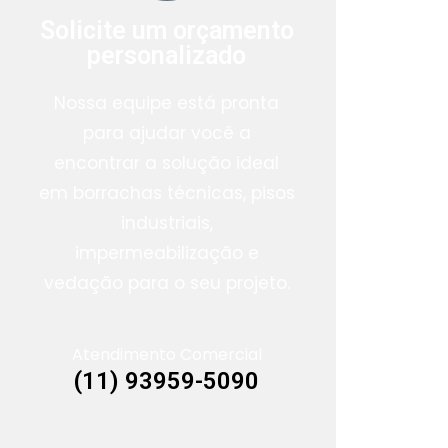
Solicite um orçamento
personalizado
Nossa equipe está pronta
para ajudar você a
encontrar a solução ideal
em borrachas técnicas, pisos
industriais,
impermeabilização e
vedação para o seu projeto.
Atendimento Comercial
(11) 93959-5090