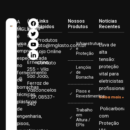
(11)
Links
Nossos
Notícias
A
Rápidos
Produtos
Recentes
93959-
MGLasto
5090
é
Produtos
uma
Infraestrutura
Luva de
contato@mglasto.com.br
e
empresa
Loja Online
alta
Proteção
Rua
especializada
tensão:
Ernestina,
Contato
no
proteção
Lençóis
255 - Vila
fornecimento
de
vital para
Sao Joao,
Borracha
de
eletricistas
Ferraz de
borrachas
profissionais
Vasconcelos
Pisos e
técnicas,
Revestimentos
- SP, 08537-
Saiba mais »
plásticos
340
Policarbonat
de
Trabalho
em
com
engenharia,
Altura /
Proteção
pisos,
EPIs