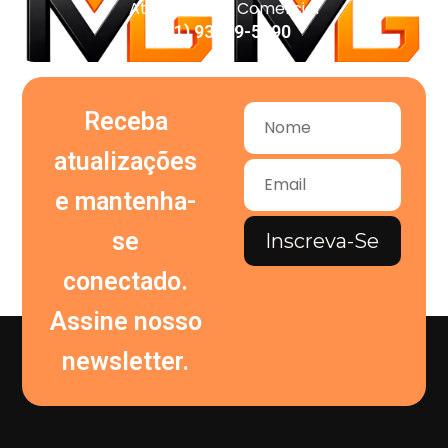
Atendimento Comercial
(11) 93959-5090
Receba
atualizações
e mantenha-
se
Inscreva-Se
conectado.
Assine nosso
newsletter.