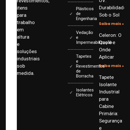
UV:
revestimentos,
Durabilidade
itens
Plásticos
de
Sob o Sol
para
Engenharia
trabalho
Saiba mais »
em
Vedação
Celeron: O
altura
e
Que é e
Impermeabilização
e
Onde
soluções
Tapetes
Aplicar
industriais
e
sob
Saiba mais »
Revestimentos
de
medida.
Borracha
Tapete
Isolante
Isolantes
Industrial
Elétricos
para
Cabine
Primária:
Segurança
e