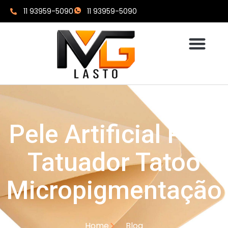
11 93959-5090
11 93959-5090
Pele Artificial Para
Tatuador Tatoo
Micropigmentação
Home
Blog