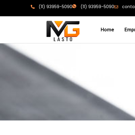
(11) 93959-5090
(11) 93959-5090
conta
Home
Emp
Perfil De