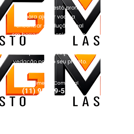
Nossa equipe está pronta
para ajudar você a
encontrar a solução ideal
em borrachas técnicas, pisos
industriais,
impermeabilização e
vedação para o seu projeto.
Atendimento Comercial
(11) 93959-5090