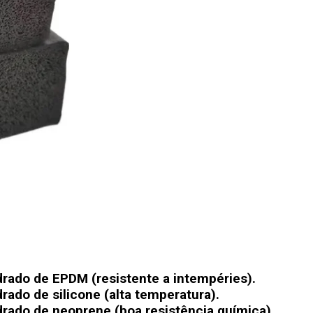
drado de EPDM (resistente a intempéries).
rado de silicone (alta temperatura).
drado de neoprene (boa resistência química).