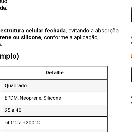
uo.
da
.
estrutura celular fechada
, evitando a absorção
ene ou silicone
, conforme a aplicação,
.
emplo)
Detalhe
Quadrado
EPDM, Neoprene, Silicone
25 a 40
-40°C a +200°C