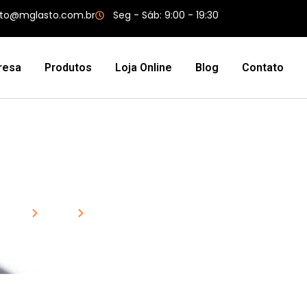
to@mglasto.com.br
Seg - Sáb: 9:00 - 19:30
resa
Produtos
Loja Online
Blog
Contato
 Borracha Esponjos
Home
Blog
Perfil de Borracha Esponjosa Quadrad