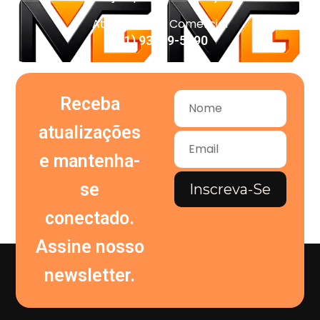
Atendimento Comercial
(11) 93959-5090
Receba
atualizações
e mantenha-
se
Inscreva-Se
conectado.
Assine nosso
newsletter.