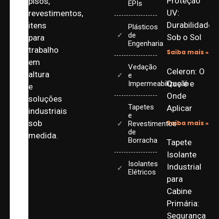
Proteção
pisos,
EPIs
UV:
revestimentos,
Durabilidade
itens
Plásticos
de
Sob o Sol
para
Engenharia
trabalho
Saiba mais »
em
Vedação
Celeron: O
altura
e
Que é e
Impermeabilização
e
Onde
soluções
Tapetes
Aplicar
industriais
e
sob
Saiba mais »
Revestimentos
de
medida.
Borracha
Tapete
Isolante
Isolantes
Industrial
Elétricos
para
Cabine
Primária:
Segurança