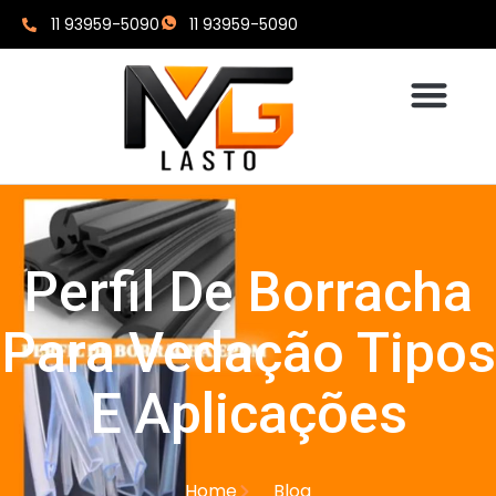
11 93959-5090
11 93959-5090
Perfil De Borracha
Para Vedação Tipos
E Aplicações
Home
Blog