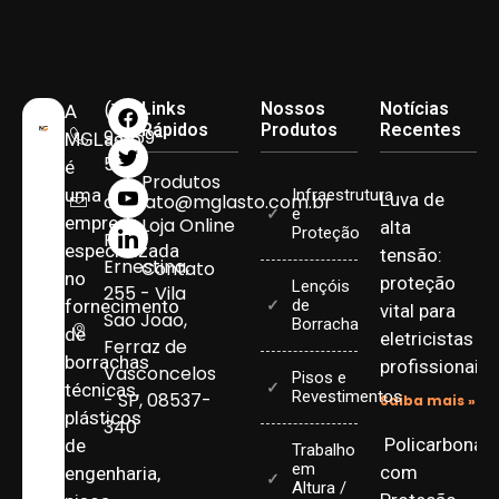
(11)
Links
Nossos
Notícias
A
Rápidos
Produtos
Recentes
93959-
MGLasto
5090
é
Produtos
uma
Infraestrutura
Luva de
contato@mglasto.com.br
e
empresa
Loja Online
alta
Proteção
Rua
especializada
tensão:
Ernestina,
Contato
no
proteção
Lençóis
255 - Vila
fornecimento
de
vital para
Sao Joao,
Borracha
de
eletricistas
Ferraz de
borrachas
profissionais
Vasconcelos
Pisos e
técnicas,
Revestimentos
- SP, 08537-
Saiba mais »
plásticos
340
Policarbonat
de
Trabalho
em
com
engenharia,
Altura /