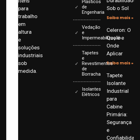
Durabilidade
itens
Plásticos
de
Sob o Sol
para
Engenharia
trabalho
Saiba mais »
em
Vedação
Celeron: O
altura
e
Que é e
Impermeabilização
e
Onde
soluções
Tapetes
Aplicar
industriais
e
sob
Saiba mais »
Revestimentos
de
medida.
Borracha
Tapete
Isolante
Isolantes
Industrial
Elétricos
para
Cabine
Primária:
Segurança
e
Confiabilidad