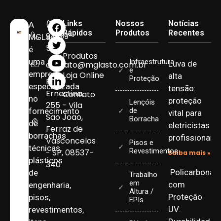
(11)
Links
Nossos
Notícias
A
Rápidos
Produtos
Recentes
93959-
MGLasto
5090
é
Produtos
uma
Infraestrutura
Luva de
contato@mglasto.com.br
e
empresa
Loja Online
alta
Proteção
Rua
especializada
tensão:
Ernestina,
Contato
no
proteção
Lençóis
255 - Vila
fornecimento
de
vital para
Sao Joao,
Borracha
de
eletricistas
Ferraz de
borrachas
profissionais
Vasconcelos
Pisos e
técnicas,
Revestimentos
- SP, 08537-
Saiba mais »
plásticos
340
Policarbonat
de
Trabalho
em
com
engenharia,
Altura /
Proteção
pisos,
EPIs
UV:
revestimentos,