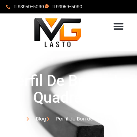
11 93959-5090
11 93959-5090
Perfil De Borracha
Quadrado:
Home
Blog
Perfil de Borracha Quadrado: