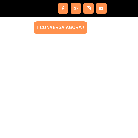
CONVERSA AGORA !
 E Resistente –
 – MGlasto