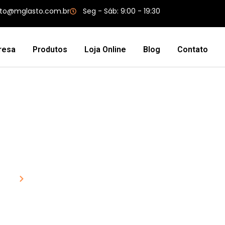
to@mglasto.com.br
Seg - Sáb: 9:00 - 19:30
resa
Produtos
Loja Online
Blog
Contato
rroz Antiderrapante
MGlasto
Blog
Piso Grão de Arroz Antiderrapante e Resistente