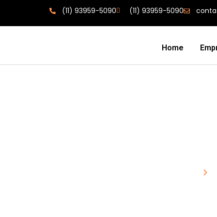
(11) 93959-5090
(11) 93959-5090
conta
Home
Emp
Piso Grão De A
Home