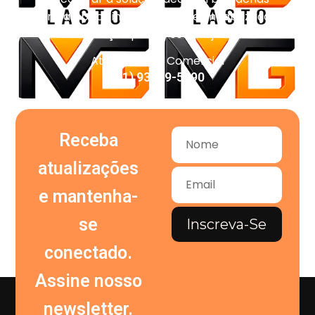
técnicas, pisos industriais, impermeabilização e
vedação para o seu projeto.
Atendimento Comercial
(11) 93959-5090
Receba
atualizações
e mantenha-
se
Inscreva-Se
conectado.
Assine nosso
newsletter.