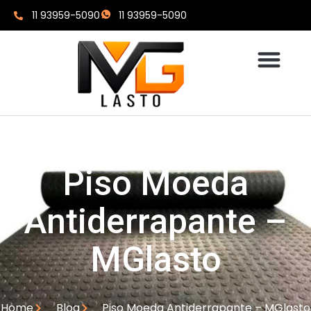
11 93959-5090
11 93959-5090
Piso Moeda
Antiderrapante –
MGlasto
Home
Blog
Piso Moeda Antiderrapante – MGlasto