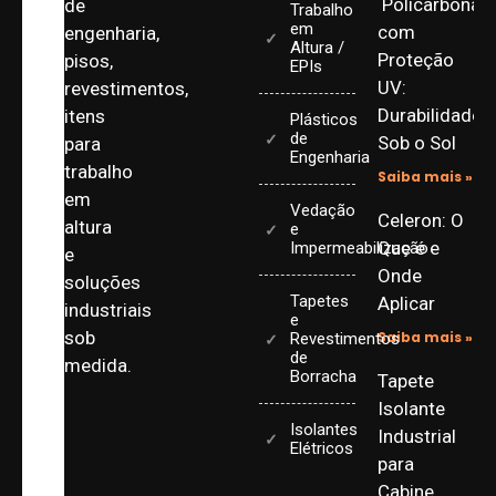
Policarbonat
de
Trabalho
em
com
engenharia,
Altura /
Proteção
pisos,
EPIs
UV:
revestimentos,
Durabilidade
itens
Plásticos
de
Sob o Sol
para
Engenharia
trabalho
Saiba mais »
em
Vedação
Celeron: O
altura
e
Que é e
Impermeabilização
e
Onde
soluções
Tapetes
Aplicar
industriais
e
sob
Saiba mais »
Revestimentos
de
medida.
Borracha
Tapete
Isolante
Isolantes
Industrial
Elétricos
para
Cabine