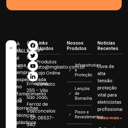
(11)
Links
Nossos
Notícias
A
Rápidos
Produtos
Recentes
93959-
MGLasto
5090
é
Produtos
uma
Infraestrutura
Luva de
contato@mglasto.com.br
e
empresa
Loja Online
alta
Proteção
Rua
especializada
tensão:
Ernestina,
Contato
no
proteção
Lençóis
255 - Vila
fornecimento
de
vital para
Sao Joao,
Borracha
de
eletricistas
Ferraz de
borrachas
profissionais
Vasconcelos
Pisos e
técnicas,
Revestimentos
- SP, 08537-
Saiba mais »
plásticos
340