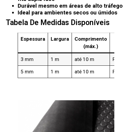
Durável mesmo em áreas de alto tráfego
Ideal para ambientes secos ou úmidos
Tabela De Medidas Disponíveis
Espessura
Largura
Comprimento
Cor
(máx.)
3 mm
1 m
até 10 m
Preto
5 mm
1 m
até 10 m
Preto