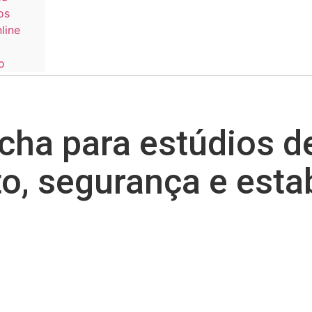
os
line
o
acha para estúdios d
o, segurança e esta
Home