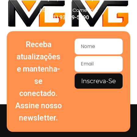
Atendimento Comercial
(11) 93959-5090
Receba
atualizações
e mantenha-
se
Inscreva-Se
conectado.
Assine nosso
newsletter.