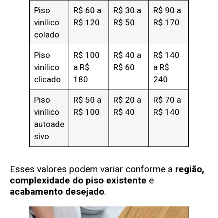
Piso
R$ 60 a
R$ 30 a
R$ 90 a
vinílico
R$ 120
R$ 50
R$ 170
colado
Piso
R$ 100
R$ 40 a
R$ 140
vinílico
a R$
R$ 60
a R$
clicado
180
240
Piso
R$ 50 a
R$ 20 a
R$ 70 a
vinílico
R$ 100
R$ 40
R$ 140
autoade
sivo
Esses valores podem variar conforme a
região,
complexidade do piso existente
e
acabamento desejado
.