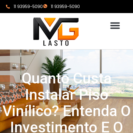
11 93959-5090
11 93959-5090
Quanto Custa
Instalar Piso
Vinílico? Entenda O
Investimento E O