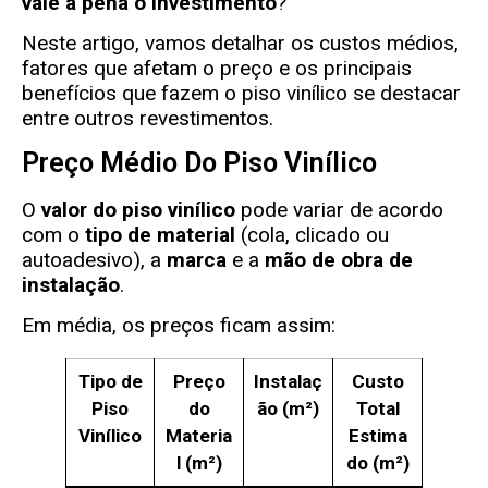
vale a pena o investimento
?
Neste artigo, vamos detalhar os custos médios,
fatores que afetam o preço e os principais
benefícios que fazem o piso vinílico se destacar
entre outros revestimentos.
Preço Médio Do Piso Vinílico
O
valor do piso vinílico
pode variar de acordo
com o
tipo de material
(cola, clicado ou
autoadesivo), a
marca
e a
mão de obra de
instalação
.
Em média, os preços ficam assim:
Tipo de
Preço
Instalaç
Custo
Piso
do
ão (m²)
Total
Vinílico
Materia
Estima
l (m²)
do (m²)