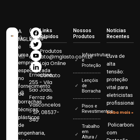
(11)
Links
Nossos
Notícias
A
Rápidos
Produtos
Recentes
93959-
MGLasto
5090
é
Produtos
uma
Infraestrutura
Luva de
contato@mglasto.com.br
e
empresa
Loja Online
alta
Proteção
Rua
especializada
tensão:
Ernestina,
Contato
no
proteção
Lençóis
255 - Vila
fornecimento
de
vital para
Sao Joao,
Borracha
de
eletricistas
Ferraz de
borrachas
profissionais
Vasconcelos
Pisos e
técnicas,
Revestimentos
- SP, 08537-
Saiba mais »
plásticos
340
Policarbonat
de
Trabalho
em
com
engenharia,
Altura /