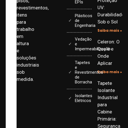
Proteção
pisos,
EPIs
UV:
revestimentos,
Durabilidade
itens
Plásticos
de
Sob o Sol
para
Engenharia
trabalho
Saiba mais »
em
Vedação
Celeron: O
altura
e
Que é e
Impermeabilização
e
Onde
soluções
Tapetes
Aplicar
industriais
e
sob
Saiba mais »
Revestimentos
de
medida.
Borracha
Tapete
Isolante
Isolantes
Industrial
Elétricos
para
Cabine
Primária:
Segurança