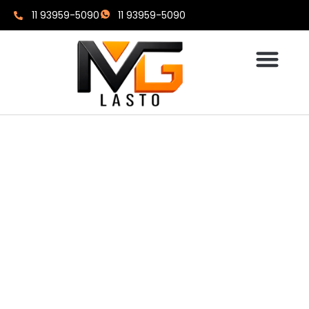
11 93959-5090
11 93959-5090
Soluções Para
Pisos Externos:
Máxima
Durabilidade E