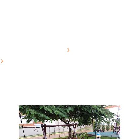
Resistência
Duradoura
Home
Blog
Soluções para pisos externos: máxima durabilidade e
resistência duradoura