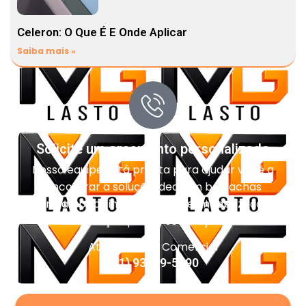
Celeron: O Que É E Onde Aplicar
Saiba mais »
Solicite um orçamento personalizado
Nossa equipe está pronta para ajudar você a
encontrar a solução ideal em borrachas
técnicas, pisos industriais, impermeabilização e
vedação para o seu projeto.
Atendimento Comercial
(11) 93959-5090