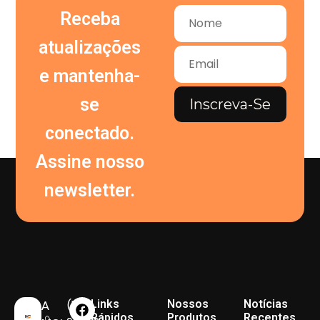
Receba
atualizações
e mantenha-
se
Inscreva-Se
conectado.
Assine nosso
newsletter.
(11)
Links
Nossos
Notícias
A
Rápidos
Produtos
Recentes