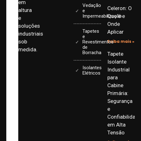
em
Vedação
Celeron: O
altura
e
Que é e
Impermeabilização
e
Onde
soluções
Tapetes
Aplicar
industriais
e
sob
Saiba mais »
Revestimentos
de
medida.
Borracha
Tapete
Isolante
Isolantes
Industrial
Elétricos
para
Cabine
Primária:
Segurança
e
Confiabilidad
em Alta
Tensão