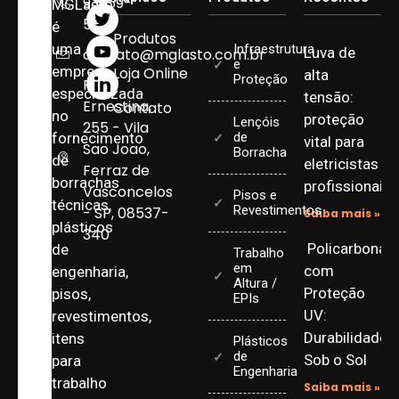
93959-
MGLasto
5090
é
Produtos
uma
Infraestrutura
Luva de
contato@mglasto.com.br
e
empresa
Loja Online
alta
Proteção
Rua
especializada
tensão:
Ernestina,
Contato
no
proteção
Lençóis
255 - Vila
fornecimento
de
vital para
Sao Joao,
Borracha
de
eletricistas
Ferraz de
borrachas
profissionais
Vasconcelos
Pisos e
técnicas,
Revestimentos
- SP, 08537-
Saiba mais »
plásticos
340
Policarbonat
de
Trabalho
em
com
engenharia,
Altura /
Proteção
pisos,
EPIs
UV:
revestimentos,
Durabilidade
itens
Plásticos
de
Sob o Sol
para
Engenharia
trabalho
Saiba mais »