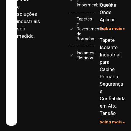
e
Que é e
Impermeabilização
e
Onde
soluções
Tapetes
Aplicar
industriais
e
sob
Saiba mais »
Revestimentos
de
medida.
Borracha
Tapete
Isolante
Isolantes
Industrial
Elétricos
para
Cabine
Primária:
Segurança
e
Confiabilidad
em Alta
Tensão
Saiba mais »