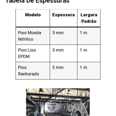
Tabela De Espessuras
Modelo
Espessura
Largura
Padrão
Piso Moeda
3 mm
1 m
Nitrílico
Piso Liso
3 mm
1 m
EPDM
Piso
5 mm
1 m
Ranhurado