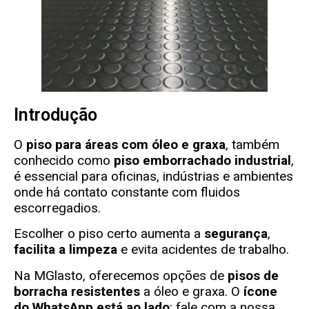
Introdução
O
piso para áreas com óleo e graxa
, também
conhecido como
piso emborrachado industrial
,
é essencial para oficinas, indústrias e ambientes
onde há contato constante com fluidos
escorregadios.
Escolher o piso certo aumenta a
segurança
,
facilita a limpeza
e evita acidentes de trabalho.
Na
MGlasto
, oferecemos opções de
pisos de
borracha resistentes
a óleo e graxa. O
ícone
do WhatsApp está ao lado
: fale com a nossa