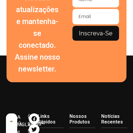
atualizações
e mantenha-
se
Inscreva-Se
conectado.
Assine nosso
newsletter.
(11)
Links
Nossos
Notícias
A
Rápidos
Produtos
Recentes
93959-
MGLasto
5090
é