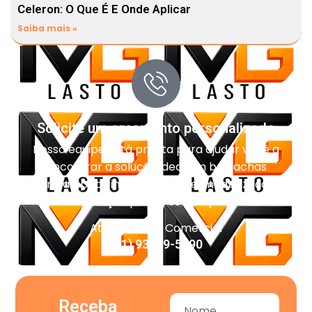
Celeron: O Que É E Onde Aplicar
Saiba mais »
Solicite um orçamento personalizado
Nossa equipe está pronta para ajudar você a
encontrar a solução ideal em borrachas
técnicas, pisos industriais, impermeabilização e
vedação para o seu projeto.
Atendimento Comercial
(11) 93959-5090
Receba