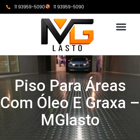
11 93959-5090
11 93959-5090
Piso Para Áreas
Com Óleo E Graxa –
MGlasto