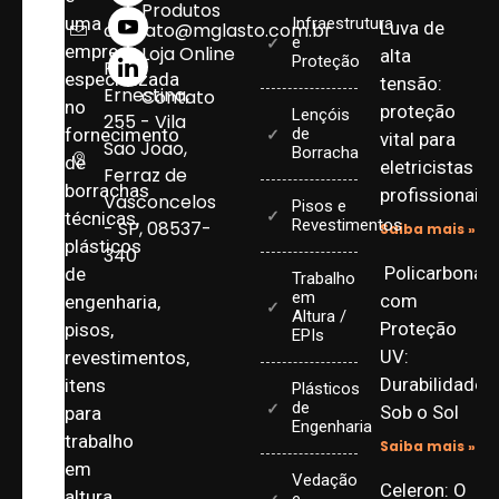
Produtos
uma
Infraestrutura
Luva de
contato@mglasto.com.br
e
empresa
Loja Online
alta
Proteção
Rua
especializada
tensão:
Ernestina,
Contato
no
proteção
Lençóis
255 - Vila
fornecimento
de
vital para
Sao Joao,
Borracha
de
eletricistas
Ferraz de
borrachas
profissionais
Vasconcelos
Pisos e
técnicas,
Revestimentos
- SP, 08537-
Saiba mais »
plásticos
340
Policarbonat
de
Trabalho
em
com
engenharia,
Altura /
Proteção
pisos,
EPIs
UV:
revestimentos,
Durabilidade
itens
Plásticos
de
Sob o Sol
para
Engenharia
trabalho
Saiba mais »
em
Vedação
Celeron: O
altura