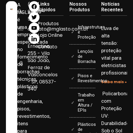
(11)
Links
Nossos
Notícias
A
Rápidos
Produtos
Recentes
93959-
MGLasto
5090
é
Produtos
uma
Infraestrutura
Luva de
contato@mglasto.com.br
e
empresa
Loja Online
alta
Proteção
Rua
especializada
tensão:
Ernestina,
Contato
no
proteção
Lençóis
255 - Vila
fornecimento
de
vital para
Sao Joao,
Borracha
de
eletricistas
Ferraz de
borrachas
profissionais
Vasconcelos
Pisos e
técnicas,
Revestimentos
- SP, 08537-
Saiba mais »
plásticos
340
Policarbonat
de
Trabalho
em
com
engenharia,
Altura /
Proteção
pisos,
EPIs
UV:
revestimentos,
Durabilidade
itens
Plásticos
de
Sob o Sol
para