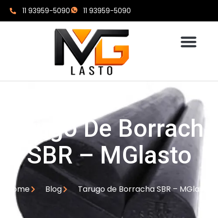
11 93959-5090
11 93959-5090
Tarugo De Borracha
SBR – MGlasto
Home
Blog
Tarugo de Borracha SBR – MGlasto