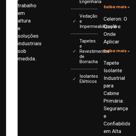
Engenharia
trabalho
Saiba mais »
em
Vedação
Celeron: O
altura
e
Que é e
Impermeabilização
e
Onde
soluções
Tapetes
Aplicar
industriais
e
sob
Saiba mais »
Revestimentos
de
medida.
Borracha
Tapete
Isolante
Isolantes
Industrial
Elétricos
para
Cabine
Primária:
Segurança
e
Confiabilidad
em Alta