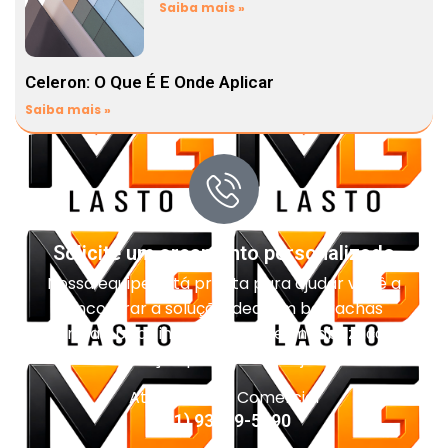
Saiba mais »
Celeron: O Que É E Onde Aplicar
Saiba mais »
Solicite um orçamento personalizado
Nossa equipe está pronta para ajudar você a
encontrar a solução ideal em borrachas
técnicas, pisos industriais, impermeabilização e
vedação para o seu projeto.
Atendimento Comercial
(11) 93959-5090