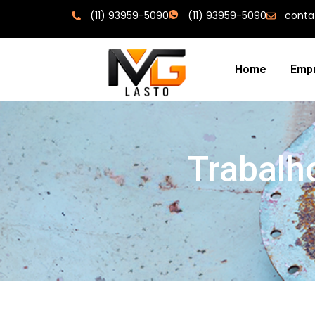
(11) 93959-5090
(11) 93959-5090
conta
Home
Emp
Trabalh