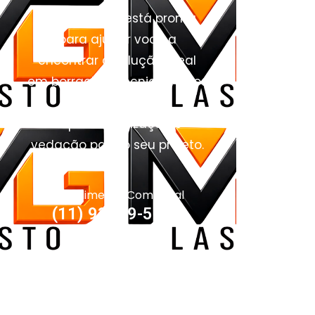
Nossa equipe está pronta
para ajudar você a
encontrar a solução ideal
em borrachas técnicas, pisos
industriais,
impermeabilização e
vedação para o seu projeto.
Atendimento Comercial
(11) 93959-5090