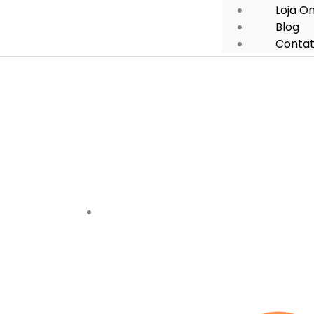
Loja On
Blog
Conta
Vantagens Da 