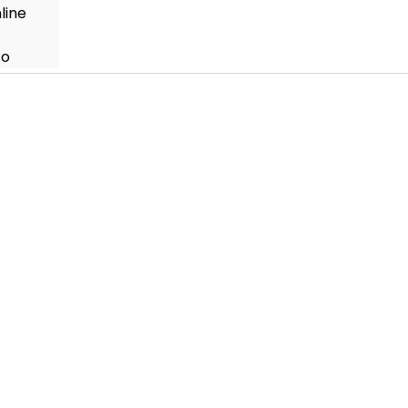
line
to
Placa De Neoprene 
Para Proteção
Home